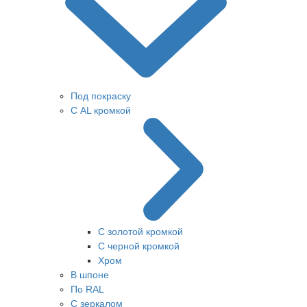
Под покраску
С AL кромкой
С золотой кромкой
С черной кромкой
Хром
В шпоне
По RAL
С зеркалом