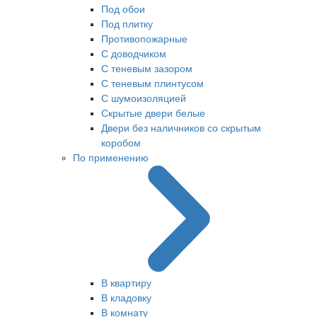
Под обои
Под плитку
Противопожарные
С доводчиком
С теневым зазором
С теневым плинтусом
С шумоизоляцией
Скрытые двери белые
Двери без наличников со скрытым
коробом
По применению
В квартиру
В кладовку
В комнату