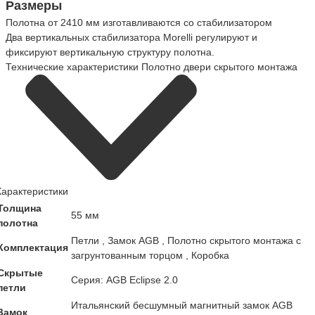
Размеры
Полотна от 2410 мм изготавливаются со стабилизатором
Два вертикальных стабилизатора Morelli регулируют и
фиксируют вертикальную структуру полотна.
Технические характеристики Полотно двери скрытого монтажа
Характеристики
Толщина
55 мм
полотна
Петли , Замок AGB , Полотно скрытого монтажа с
Комплектация
загрунтованным торцом , Коробка
Cкрытые
Cерия: AGB Eclipse 2.0
петли
Итальянский бесшумный магнитный замок AGB
Замок