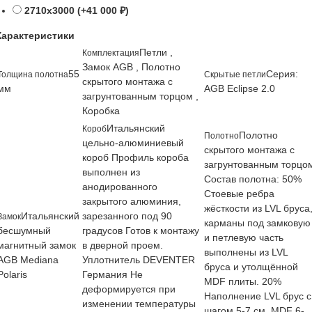
2710х3000 (+41 000 ₽)
Характеристики
Петли ,
Комплектация
Замок AGB , Полотно
55
Cерия:
Толщина полотна
Cкрытые петли
скрытого монтажа с
мм
AGB Eclipse 2.0
загрунтованным торцом ,
Коробка
Итальянский
Короб
Полотно
Полотно
цельно-алюминиевый
скрытого монтажа с
короб Профиль короба
загрунтованным торцо
выполнен из
Состав полотна: 50%
анодированного
Стоевые ребра
закрытого алюминия,
жёсткости из LVL бруса
Итальянский
зарезанного под 90
Замок
карманы под замковую
бесшумный
градусов Готов к монтажу
и петлевую часть
магнитный замок
в дверной проем.
выполнены из LVL
AGB Mediana
Уплотнитель DEVENTER
бруса и утолщённой
Polaris
Германия Не
MDF плиты. 20%
деформируется при
Наполнение LVL брус с
изменении температуры
шагом 5-7 см. MDF 6-