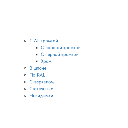
С AL кромкой
С золотой кромкой
С черной кромкой
Хром
В шпоне
По RAL
С зеркалом
Стеклянные
Невидимки