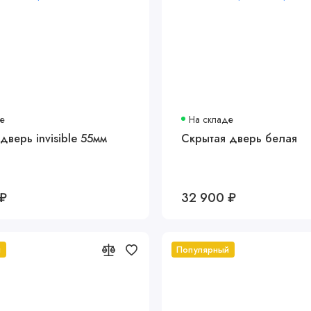
де
На складе
дверь invisible 55мм
Скрытая дверь белая
 ₽
32 900 ₽
й
Популярный