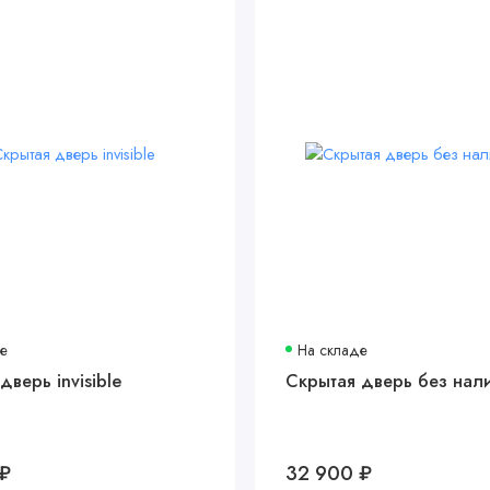
де
На складе
дверь invisible
Скрытая дверь без нал
 ₽
32 900 ₽