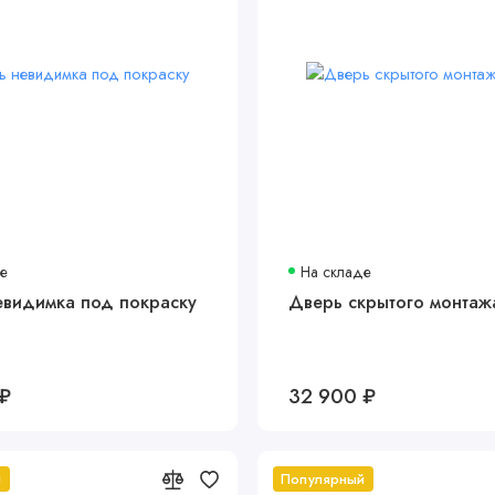
де
На складе
евидимка под покраску
Дверь скрытого монтаж
 ₽
32 900 ₽
й
Популярный