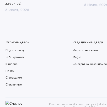
двери.ру)
5 Июля, 202
6 Июля, 2026
Скрытые двери
Раздвижные двери
Под покраску
Magic с зеркалом
С AL кромкой
Magic
В шпоне
Со скрытым механизмо
По RAL
С зеркалом
Стеклянные
Интернет-магазин «Скрытые двери» | Инфор