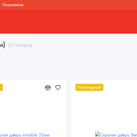
Покупателю
ые двери
Система скрытых пеналов
Стеклянные двери алюминий
м)
20 товаров
й
Популярный