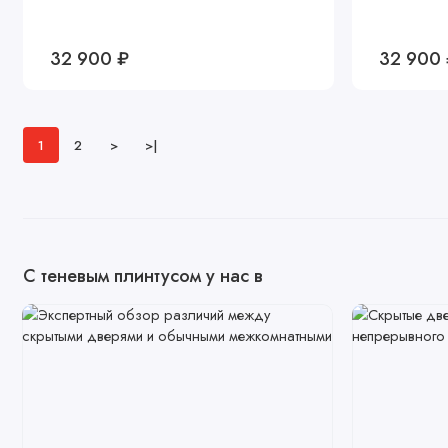
32 900 ₽
32 900
1
2
>
>|
С теневым плинтусом у нас в