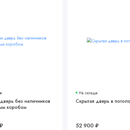
де
На складе
 дверь без наличников
Скрытая дверь в потол
тым коробом
 ₽
52 900 ₽