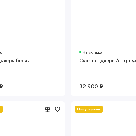
де
На складе
 дверь белая
Скрытая дверь AL кром
 ₽
32 900 ₽
й
Популярный