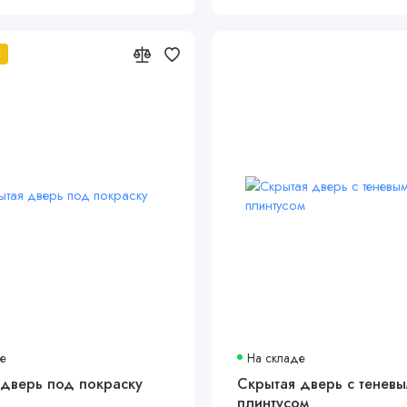
й
де
На складе
 дверь под покраску
Скрытая дверь с тенев
плинтусом