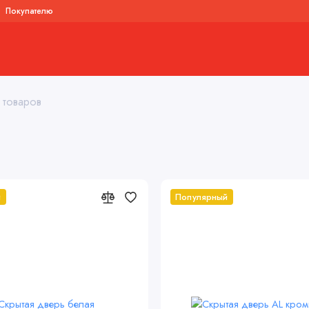
Покупателю
ые двери
Система скрытых пеналов
Стеклянные двери алюминий
 товаров
й
Популярный