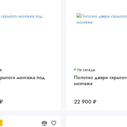
де
На складе
крытого монтажа под
Полотно двери скрытог
у
монтажа
 ₽
22 900 ₽
й