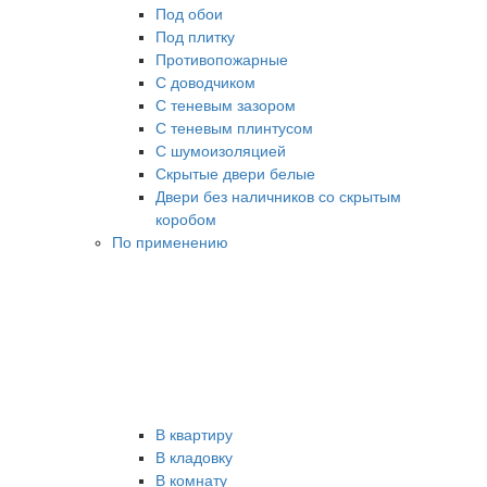
Под обои
Под плитку
Противопожарные
С доводчиком
С теневым зазором
С теневым плинтусом
С шумоизоляцией
Скрытые двери белые
Двери без наличников со скрытым
коробом
По применению
В квартиру
В кладовку
В комнату