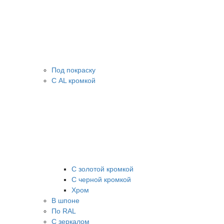
Под покраску
С AL кромкой
С золотой кромкой
С черной кромкой
Хром
В шпоне
По RAL
С зеркалом