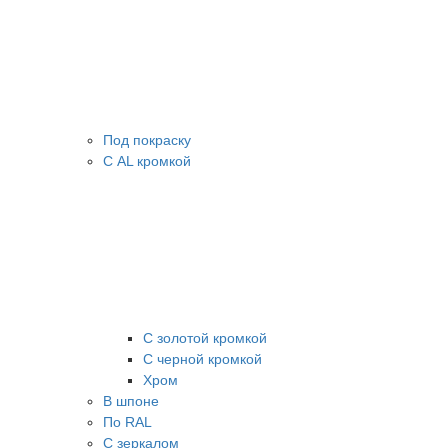
Под покраску
С AL кромкой
С золотой кромкой
С черной кромкой
Хром
В шпоне
По RAL
С зеркалом