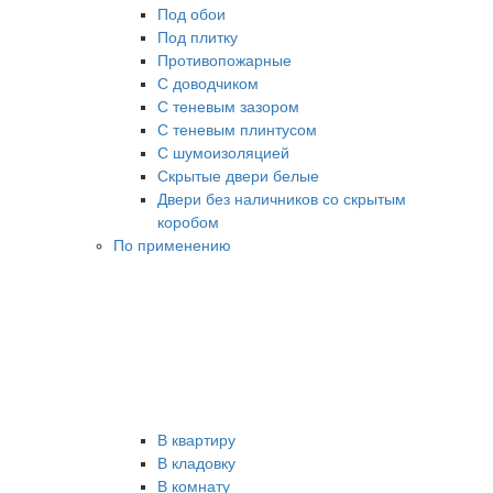
Под обои
Под плитку
Противопожарные
С доводчиком
С теневым зазором
С теневым плинтусом
С шумоизоляцией
Скрытые двери белые
Двери без наличников со скрытым
коробом
По применению
В квартиру
В кладовку
В комнату