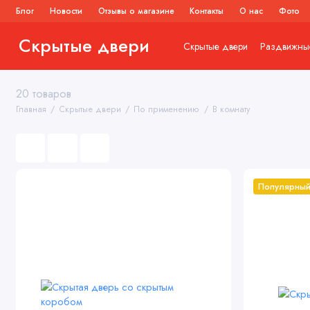
Блог
Новости
Отзывы о магазине
Контакты
О нас
Фото
Скрытые двери
Скрытые двери
Раздвижны
20 товаров
Главная
Скрытые двери
По применению
В комнату
Популярны