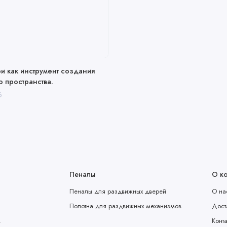
и как инструмент создания
 пространства.
6
Пеналы
О к
Пеналы для раздвижных дверей
О на
Полотна для раздвижных механизмов
Дост
м
Конт