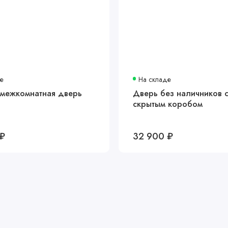
де
На складе
 межкомнатная дверь
Дверь без наличников 
скрытым коробом
 ₽
32 900 ₽