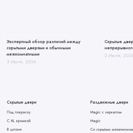
Экспертный обзор различий между
Скрытые двер
скрытыми дверями и обычными
непрерывного
межкомнатными
2 Июля, 202
3 Июля, 2026
Скрытые двери
Раздвижные двери
Под покраску
Magic с зеркалом
С AL кромкой
Magic
В шпоне
Со скрытым механизмо